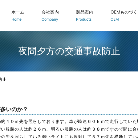
ホーム
会社案内
製品案内
OEMものづく
Home
Company
Products
OEM
交通安全 反射材製品
防犯・防災
静電気除去製品
トラック関係(環境と安全)
農業の安全・安心
夜間夕方の交通事故防止
Agri Safety
防止
が多いのか？
の約４０ｍ先を照らしております。車が時速６０ｋｍで走行していた
ぽい服装の人は約２６ｍ、明るい服装の人は約３８ｍですので間に合
その先を照らしている弱いライトにも反射して５７ｍ先を横断してい