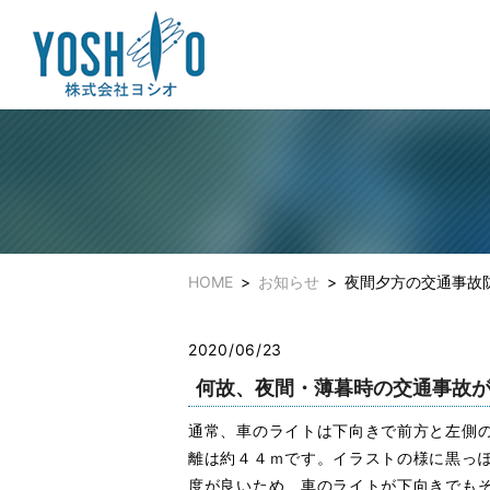
HOME
お知らせ
夜間夕方の交通事故
2020/06/23
何故、夜間・薄暮時の交通事故
通常、車のライトは下向きで前方と左側
離は約４４ｍです。イラストの様に黒っ
度が良いため、車のライトが下向きでも