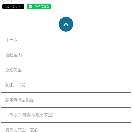
シェア
ホーム
会社案内
交通安全
防犯・防災
静電気除去製品
トラック関係(環境と安全)
農業の安全・安心