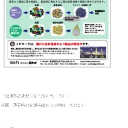
「交通事故死ゼロを目指す日」です！
夜間、薄暮時の交通事故ゼロに挑戦（その１）