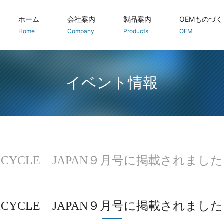
ホーム
会社案内
製品案内
OEMものづく
Home
Company
Products
OEM
交通安全 反射材製品
防犯・防災
静電気除去製品
トラック関係(環境と安全)
農業の安全・安心
イベント情報
Agri Safety
ICYCLE JAPAN９月号に掲載されまし
ICYCLE JAPAN９月号に掲載されまし